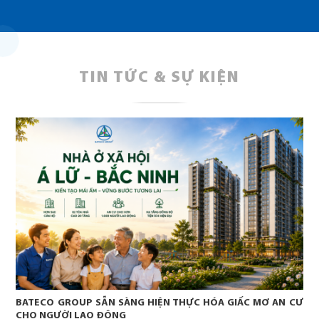
TIN TỨC & SỰ KIỆN
BATECO GROUP SẴN SÀNG HIỆN THỰC HÓA GIẤC MƠ AN CƯ
CHO NGƯỜI LAO ĐỘNG