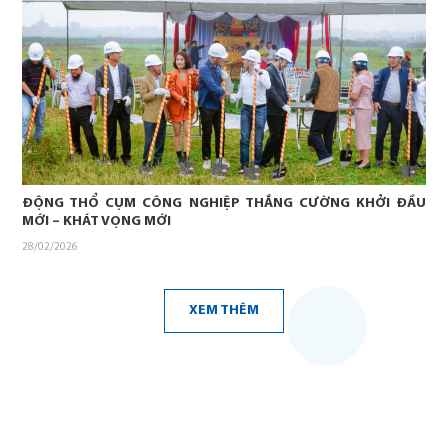
ĐỘNG THỔ CỤM CÔNG NGHIỆP THẮNG CƯỜNG KHỞI ĐẦU
MỚI – KHÁT VỌNG MỚI
28/02/2026
XEM THÊM