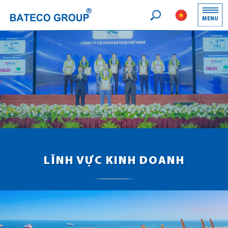
Logo
MENU
Search
LĨNH VỰC KINH DOANH