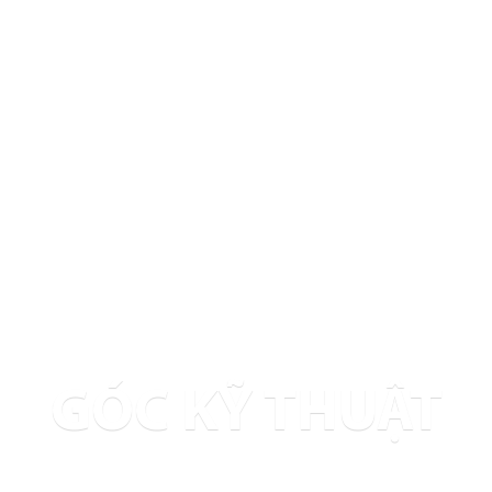
GÓC KỸ THUẬT