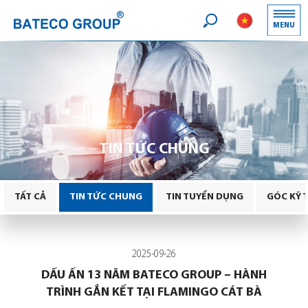
Logo
MENU
Search
TIN TỨC CHUNG
TẤT CẢ
TIN TỨC CHUNG
TIN TUYỂN DỤNG
GÓC KỸ 
2025-09-26
DẤU ẤN 13 NĂM BATECO GROUP – HÀNH
TRÌNH GẮN KẾT TẠI FLAMINGO CÁT BÀ