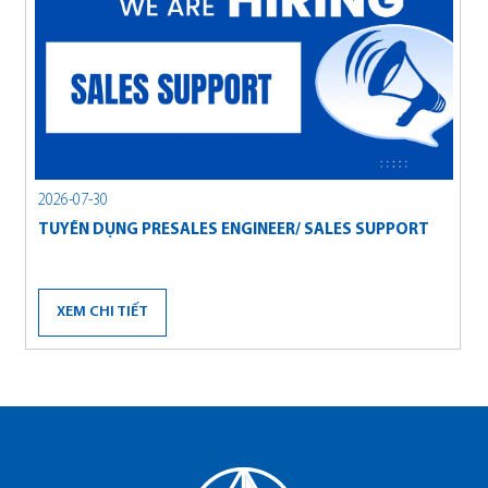
Navigation button
Naviga
2026-07-30
2
TUYỂN DỤNG PRESALES ENGINEER/ SALES SUPPORT
B
A
XEM CHI TIẾT