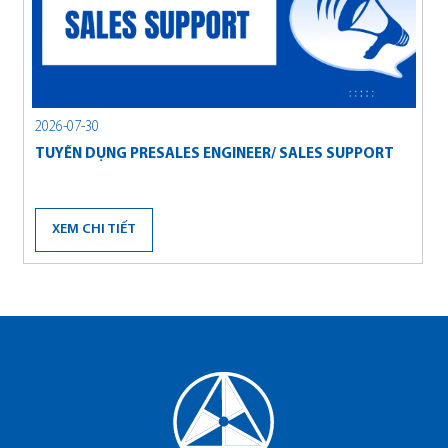
Navigation button
Naviga
2026-07-30
2
TUYỂN DỤNG PRESALES ENGINEER/ SALES SUPPORT
B
A
XEM CHI TIẾT