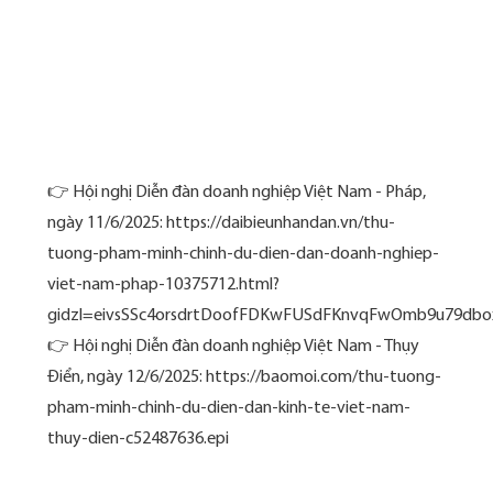
👉 Hội nghị Diễn đàn doanh nghiệp Việt Nam - Pháp,
ngày 11/6/2025: https://daibieunhandan.vn/thu-
tuong-pham-minh-chinh-du-dien-dan-doanh-nghiep-
viet-nam-phap-10375712.html?
gidzl=eivsSSc4orsdrtDoofFDKwFUSdFKnvqFwOmb9u79d
👉 Hội nghị Diễn đàn doanh nghiệp Việt Nam - Thụy
Điển, ngày 12/6/2025: https://baomoi.com/thu-tuong-
pham-minh-chinh-du-dien-dan-kinh-te-viet-nam-
thuy-dien-c52487636.epi