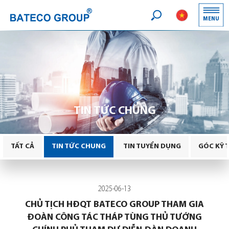
Logo
MENU
Search
TIN TỨC CHUNG
TẤT CẢ
TIN TỨC CHUNG
TIN TUYỂN DỤNG
GÓC KỸ 
2025-06-13
CHỦ TỊCH HĐQT BATECO GROUP THAM GIA
ĐOÀN CÔNG TÁC THÁP TÙNG THỦ TƯỚNG