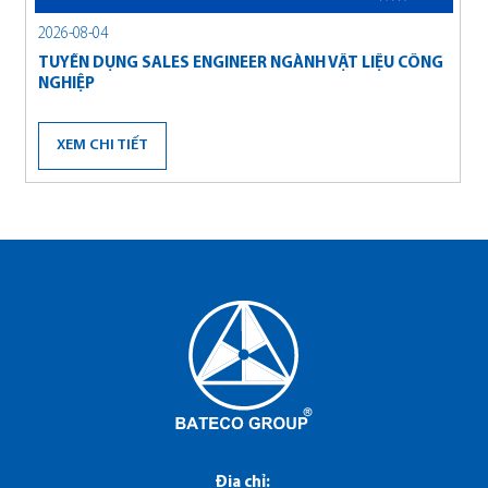
2026-08-04
2
TUYỂN DỤNG SALES ENGINEER NGÀNH VẬT LIỆU CÔNG
T
NGHIỆP
XEM CHI TIẾT
Địa chỉ
: