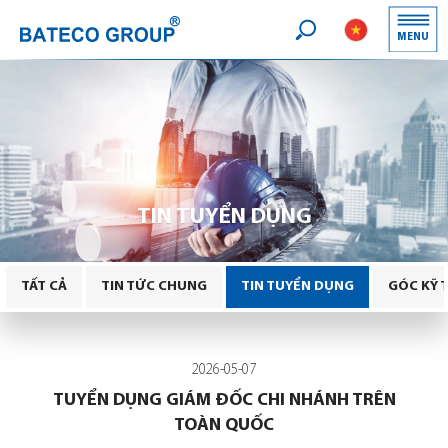
Logo
MENU
Search
TIN TUYỂN DỤNG
TẤT CẢ
TIN TỨC CHUNG
TIN TUYỂN DỤNG
GÓC KỸ 
2026-05-07
TUYỂN DỤNG GIÁM ĐỐC CHI NHÁNH TRÊN
TOÀN QUỐC