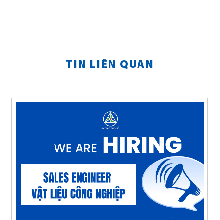
TIN LIÊN QUAN
Navigation button
Naviga